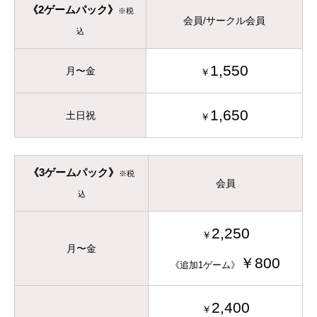
《2ゲームパック》
※税
会員/サークル会員
込
1,550
月〜金
￥
1,650
土日祝
￥
《3ゲームパック》
※税
会員
込
2,250
￥
月〜金
￥800
《追加1ゲーム》
2,400
￥